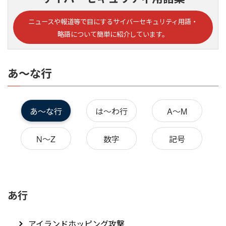
ニュースや報道等で目にするサイバーセキュリティ用語・
略語について簡単に紹介しています。
あ～な行
あ～な行
は～わ行
A～M
N～Z
数字
記号
あ行
アイランドホッピング攻撃