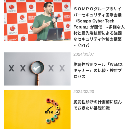
ＳＯＭＰＯグループのサイ
バーセキュリティ国際会議
『Sompo Cyber Tech
Forum』が開催 ~多様な人
材と最先端技術による強固
なセキュリティ体制の構築
~（1/17）
2024/03/07
脆弱性診断ツール「WEBス
キャナー」の比較・検討プ
ロセス
2024/02/20
脆弱性診断の計画前に読ん
でおきたい基礎知識