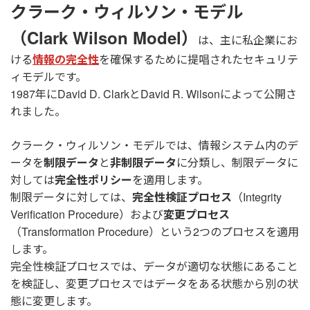
クラーク・ウィルソン・モデル
（Clark Wilson Model）
は、主に私企業にお
ける
情報の完全性
を確保するために提唱されたセキュリテ
ィモデルです。
1987年にDavid D. ClarkとDavid R. Wilsonによって公開さ
れました。
クラーク・ウィルソン・モデルでは、情報システム内のデ
ータを
制限データ
と
非制限データ
に分類し、制限データに
対しては
完全性ポリシー
を適用します。
制限データに対しては、
完全性検証プロセス
（Integrity
Verification Procedure）および
変更プロセス
（Transformation Procedure）という2つのプロセスを適用
します。
完全性検証プロセスでは、データが適切な状態にあること
を検証し、変更プロセスではデータをある状態から別の状
態に変更します。