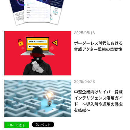
2025/05/16
ボーダーレス時代における
脅威アクター監視の重要性
2025/04/28
中堅企業向けサイバー脅威
インテリジェンス活用ガイ
ド ～導入時や運用の懸念
を払拭～
LINEで送る