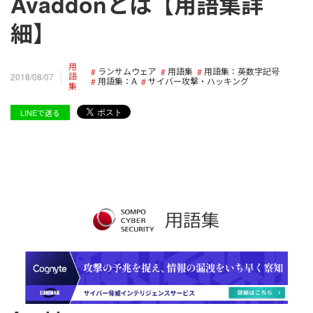
Avaddonとは【用語集詳
細】
用
ランサムウェア
用語集
用語集：英数字記号
語
2018/08/07
用語集：A
サイバー攻撃・ハッキング
集
LINEで送る