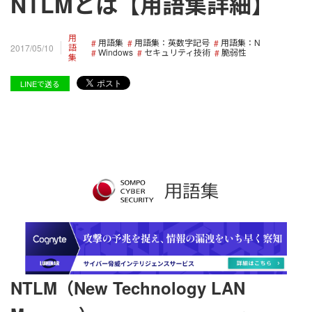
NTLMとは【用語集詳細】
用
用語集
用語集：英数字記号
用語集：N
語
2017/05/10
Windows
セキュリティ技術
脆弱性
集
LINEで送る
NTLM（New Technology LAN