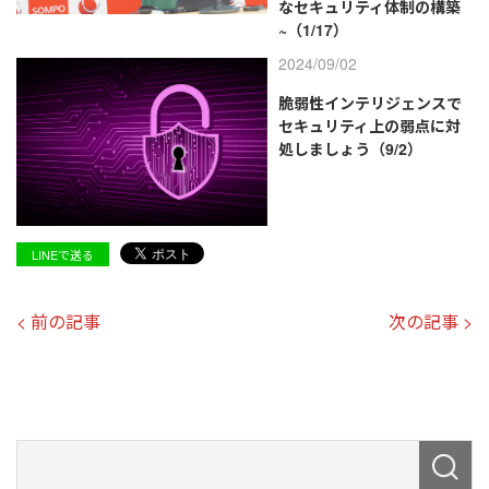
なセキュリティ体制の構築
~（1/17）
2024/09/02
脆弱性インテリジェンスで
セキュリティ上の弱点に対
処しましょう（9/2）
LINEで送る
< 前の記事
次の記事 >