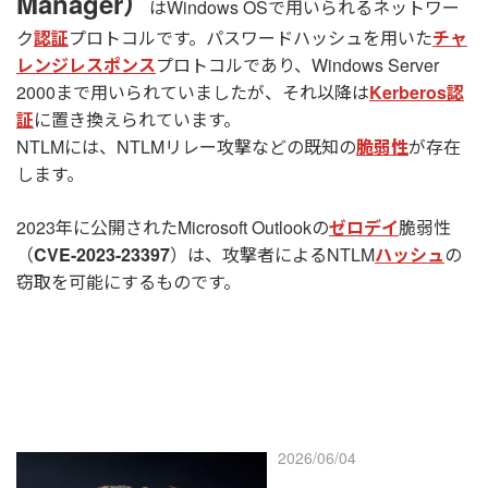
Manager）
はWindows OSで用いられるネットワー
ク
認証
プロトコルです。パスワードハッシュを用いた
チャ
レンジレスポンス
プロトコルであり、Windows Server
2000まで用いられていましたが、それ以降は
Kerberos認
証
に置き換えられています。
NTLMには、NTLMリレー攻撃などの既知の
脆弱性
が存在
します。
2023年に公開されたMicrosoft Outlookの
ゼロデイ
脆弱性
（
CVE-2023-23397
）は、攻撃者によるNTLM
ハッシュ
の
窃取を可能にするものです。
2026/06/04