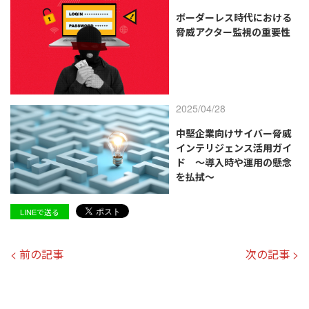
ボーダーレス時代における
脅威アクター監視の重要性
2025/04/28
中堅企業向けサイバー脅威
インテリジェンス活用ガイ
ド ～導入時や運用の懸念
を払拭～
LINEで送る
< 前の記事
次の記事 >