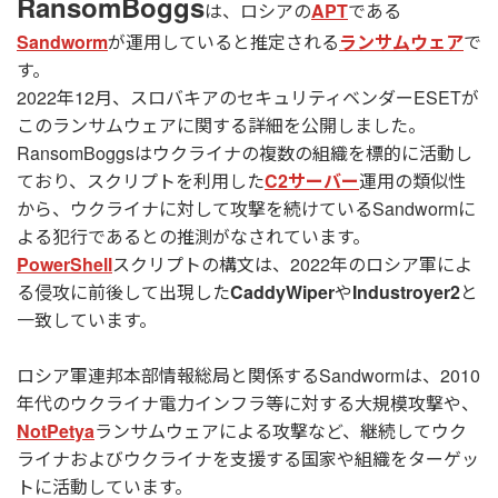
RansomBoggs
は、ロシアの
APT
である
Sandworm
が運用していると推定される
ランサムウェア
で
す。
2022年12月、スロバキアのセキュリティベンダーESETが
このランサムウェアに関する詳細を公開しました。
RansomBoggsはウクライナの複数の組織を標的に活動し
ており、スクリプトを利用した
C2サーバー
運用の類似性
から、ウクライナに対して攻撃を続けているSandwormに
よる犯行であるとの推測がなされています。
PowerShell
スクリプトの構文は、2022年のロシア軍によ
る侵攻に前後して出現した
CaddyWiper
や
Industroyer2
と
一致しています。
ロシア軍連邦本部情報総局と関係するSandwormは、2010
年代のウクライナ電力インフラ等に対する大規模攻撃や、
NotPetya
ランサムウェアによる攻撃など、継続してウク
ライナおよびウクライナを支援する国家や組織をターゲッ
トに活動しています。