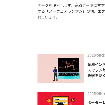
データを暗号化せず、窃取データに対す
する「ノーウェアランサム」の他、
エク
れています。
2025/06/2
脅威イン
スでラン
攻撃を防ぐ
2025/05/1
ボーダー