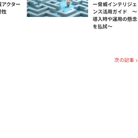
威アクター
ー脅威インテリジェ
要性
ンス活用ガイド ～
導入時や運用の懸念
を払拭～
次の記事 >