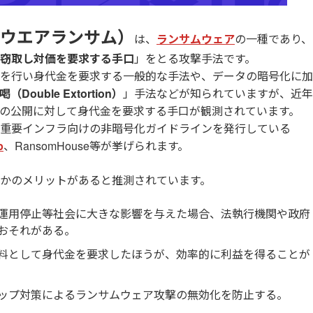
ウエアランサム）
は、
ランサムウェア
の一種であり、
窃取し対価を要求する手口
」をとる攻撃手法です。
を行い身代金を要求する一般的な手法や、データの暗号化に加
（Double Extortion）
」手法などが知られていますが、近年
の公開に対して身代金を要求する手口が観測されています。
重要インフラ向けの非暗号化ガイドラインを発行している
p
、RansomHouse等が挙げられます。
かのメリットがあると推測されています。
運用停止等社会に大きな影響を与えた場合、法執行機関や政府
おそれがある。
料として身代金を要求したほうが、効率的に利益を得ることが
ップ対策によるランサムウェア攻撃の無効化を防止する。