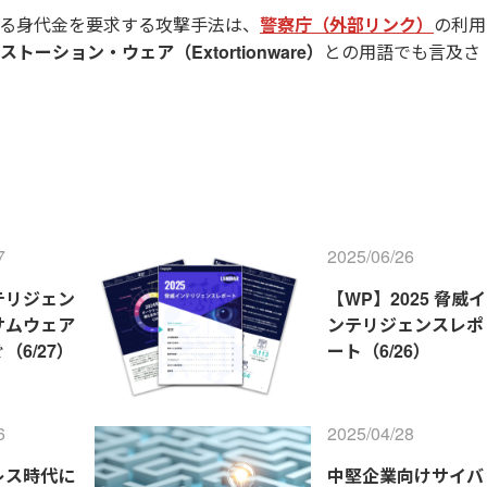
る身代金を要求する攻撃手法は、
警察庁（外部リンク）
の利用
ストーション・ウェア（Extortionware）
との用語でも言及さ
7
2025/06/26
テリジェン
【WP】2025 脅威イ
サムウェア
ンテリジェンスレポ
（6/27）
ート（6/26）
6
2025/04/28
レス時代に
中堅企業向けサイバ