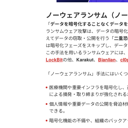
ノーウェアランサム（ノー
「
データを暗号化することなくデータを
ランサムウェア攻撃は、データの暗号化
えてデータの窃取・公開を行う「
二重恐喝
は暗号化フェーズをスキップし、データ
この手法を用いるランサムウェアには、
LockBit
の他、
Karakut
、
Bianlian
、
cl0
「ノーウェアランサム」手法にはいくつ
医療機関や重要インフラを暗号化し、
による摘発・取り締まりが強化される
個人情報や重要データの公開を脅迫材
できる。
暗号化機能の不備や、組織のバックア