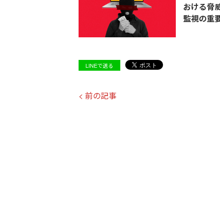
おける脅
監視の重
LINEで送る
< 前の記事