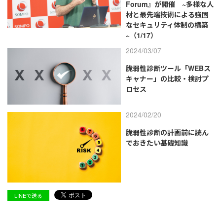
Forum』が開催 ~多様な人
材と最先端技術による強固
なセキュリティ体制の構築
~（1/17）
2024/03/07
脆弱性診断ツール「WEBス
キャナー」の比較・検討プ
ロセス
2024/02/20
脆弱性診断の計画前に読ん
でおきたい基礎知識
LINEで送る