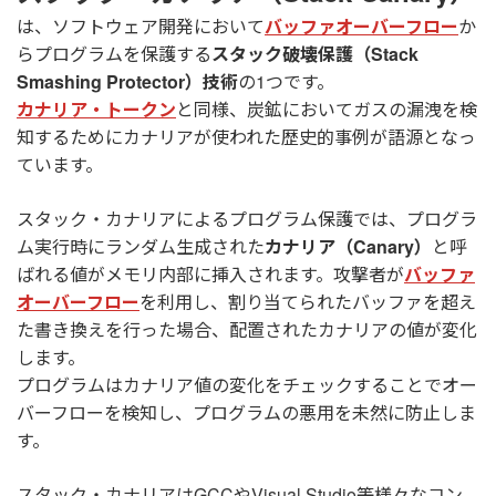
は、ソフトウェア開発において
バッファオーバーフロー
か
らプログラムを保護する
スタック破壊保護（Stack
Smashing Protector）技術
の1つです。
カナリア・トークン
と同様、炭鉱においてガスの漏洩を検
知するためにカナリアが使われた歴史的事例が語源となっ
ています。
スタック・カナリアによるプログラム保護では、プログラ
ム実行時にランダム生成された
カナリア（Canary）
と呼
ばれる値がメモリ内部に挿入されます。攻撃者が
バッファ
オーバーフロー
を利用し、割り当てられたバッファを超え
た書き換えを行った場合、配置されたカナリアの値が変化
します。
プログラムはカナリア値の変化をチェックすることでオー
バーフローを検知し、プログラムの悪用を未然に防止しま
す。
スタック・カナリアはGCCやVisual Studio等様々なコン