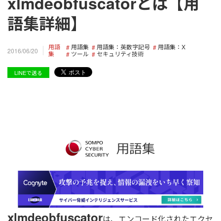
xlmdeobfuscatorとは【用
語集詳細】
用語
用語集
用語集：英数字記号
用語集：X
2016/06/20
集
ツール
セキュリティ技術
LINEで送る
xlmdeobfuscator
は、エンコード化されたエクセ