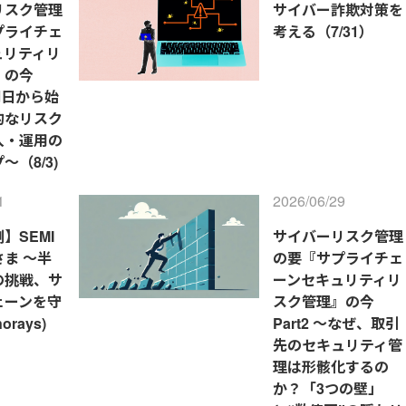
リスク管理
サイバー詐欺対策を
プライチェ
考える（7/31）
ュリティリ
』の今
～明日から始
的なリスク
入・運用の
～（8/3)
1
2026/06/29
】SEMI
サイバーリスク管理
ま ～半
の要『サプライチェ
の挑戦、サ
ーンセキュリティリ
ェーンを守
スク管理』の今
rays)
Part2 ～なぜ、取引
先のセキュリティ管
理は形骸化するの
か？「3つの壁」