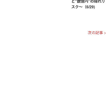
と“数億円”の隠れリ
スク～（6/29)
次の記事 >