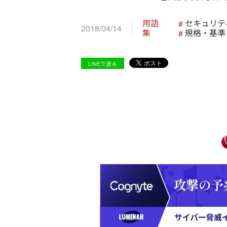
用語
セキュリテ
2018/04/14
集
規格・基準
LINEで送る