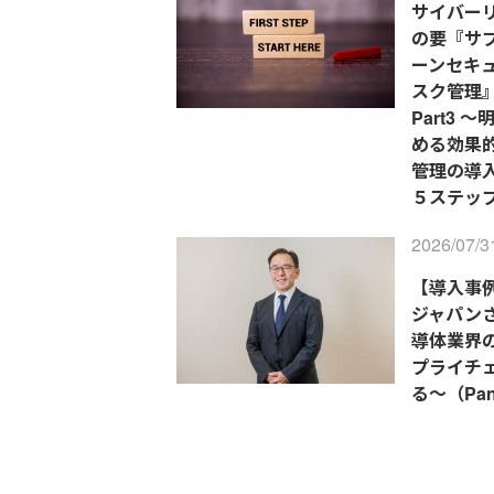
サイバー
の要『サ
ーンセキ
スク管理
Part3 
める効果
管理の導
５ステップ
2026/07/3
【導入事例
ジャパンさ
導体業界
プライチ
る～（Pano