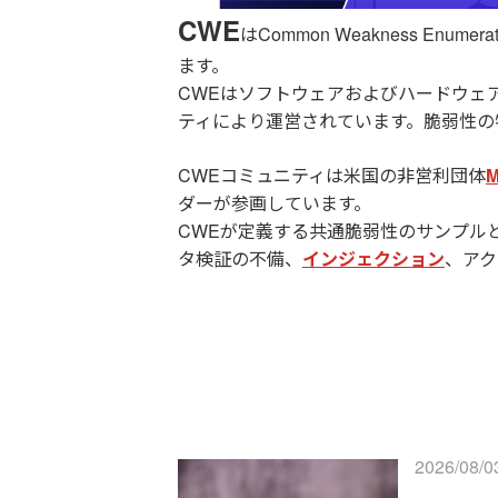
CWE
はCommon Weakness Enum
ます。
CWEはソフトウェアおよびハードウェ
ティにより運営されています。脆弱性の
CWEコミュニティは米国の非営利団体
M
ダーが参画しています。
CWEが定義する共通脆弱性のサンプル
タ検証の不備、
インジェクション
、アク
2026/08/0