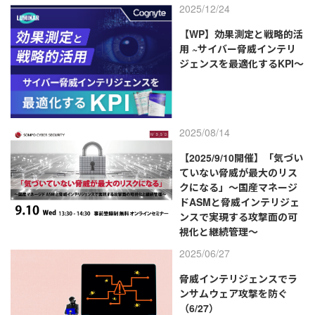
2025/12/24
【WP】効果測定と戦略的活
用 ~サイバー脅威インテリ
ジェンスを最適化するKPI～
2025/08/14
【2025/9/10開催】「気づい
ていない脅威が最大のリス
クになる」～国産マネージ
ドASMと脅威インテリジェ
ンスで実現する攻撃面の可
視化と継続管理～
2025/06/27
脅威インテリジェンスでラ
ンサムウェア攻撃を防ぐ
（6/27）