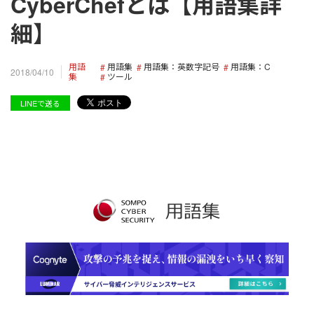
CyberChefとは【用語集詳
細】
用語
用語集
用語集：英数字記号
用語集：C
2018/04/10
集
ツール
LINEで送る