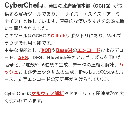
CyberChef
は、英国の
政府通信本部（GCHQ）
が提
供する解析ツールであり、「サイバー・スイス・アーミー
ナイフ」と称しています。直感的な使いやすさを念頭に置
いて開発されました。
このツールはGCHQの
Github
リポジトリにあり、Webブ
ラウザで利用可能です。
主要な機能として
XOR
や
Base64
の
エンコード
およびデコ
ード、
AES
、
DES
、
Blowfish
等のアルゴリズムを用いた
暗号化、2進数や16進数の生成、データの圧縮と解凍、
ハ
ッシュ
および
チェックサム
の生成、IPv6およびX.509のパ
ース、文字エンコードの変更等が挙げられています。
CyberChefは
マルウェア解析
やセキュリティ関連業務で広
く使われています。