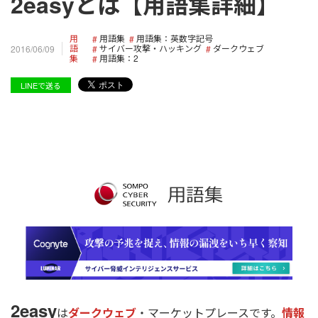
2easyとは【用語集詳細】
用
用語集
用語集：英数字記号
語
サイバー攻撃・ハッキング
ダークウェブ
2016/06/09
集
用語集：2
LINEで送る
2easy
は
ダークウェブ
・マーケットプレースです。
情報