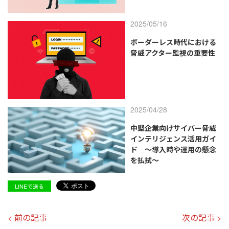
2025/05/16
ボーダーレス時代における
脅威アクター監視の重要性
2025/04/28
中堅企業向けサイバー脅威
インテリジェンス活用ガイ
ド ～導入時や運用の懸念
を払拭～
LINEで送る
< 前の記事
次の記事 >