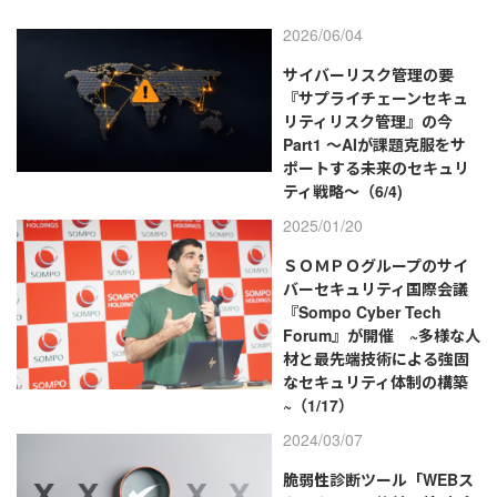
2026/06/04
サイバーリスク管理の要
『サプライチェーンセキュ
リティリスク管理』の今
Part1 ～AIが課題克服をサ
ポートする未来のセキュリ
ティ戦略～（6/4)
2025/01/20
ＳＯＭＰＯグループのサイ
バーセキュリティ国際会議
『Sompo Cyber Tech
Forum』が開催 ~多様な人
材と最先端技術による強固
なセキュリティ体制の構築
~（1/17）
2024/03/07
脆弱性診断ツール「WEBス