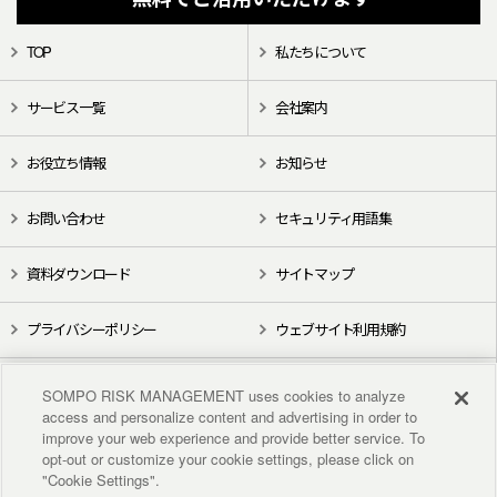
TOP
私たちについて
サービス一覧
会社案内
お役立ち情報
お知らせ
お問い合わせ
セキュリティ用語集
資料ダウンロード
サイトマップ
プライバシーポリシー
ウェブサイト利用規約
X（旧Twitter）
YouTube
SOMPO RISK MANAGEMENT uses cookies to analyze
access and personalize content and advertising in order to
improve your web experience and provide better service. To
opt-out or customize your cookie settings, please click on
"Cookie Settings".