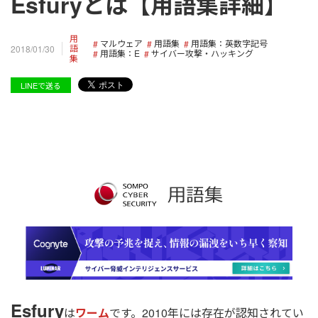
Esfuryとは【用語集詳細】
用
マルウェア
用語集
用語集：英数字記号
語
2018/01/30
用語集：E
サイバー攻撃・ハッキング
集
LINEで送る
Esfury
は
ワーム
です。2010年には存在が認知されてい