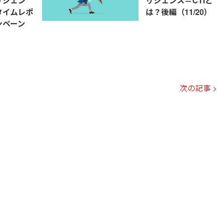
リジェン
リジェンス＝CTIと
タイムレポ
は？後編（11/20）
ンペーン
次の記事 >