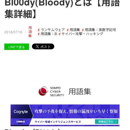
Bl00dy(Bloody)とは【用語
集詳細】
用
ランサムウェア
用語集
用語集：英数字記号
語
2018/07/16
用語集：B
サイバー攻撃・ハッキング
集
LINEで送る