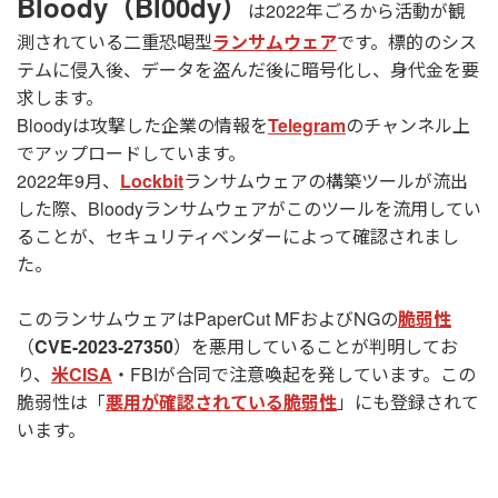
Bloody（Bl00dy）
は2022年ごろから活動が観
測されている二重恐喝型
ランサムウェア
です。標的のシス
テムに侵入後、データを盗んだ後に暗号化し、身代金を要
求します。
Bloodyは攻撃した企業の情報を
Telegram
のチャンネル上
でアップロードしています。
2022年9月、
Lockbit
ランサムウェアの構築ツールが流出
した際、Bloodyランサムウェアがこのツールを流用してい
ることが、セキュリティベンダーによって確認されまし
た。
このランサムウェアはPaperCut MFおよびNGの
脆弱性
（
CVE-2023-27350
）を悪用していることが判明してお
り、
米CISA
・FBIが合同で注意喚起を発しています。この
脆弱性は「
悪用が確認されている脆弱性
」にも登録されて
います。