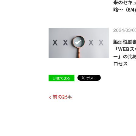
来のセキ
略～（6/4
2024/03/0
脆弱性診
「WEBス
ー」の比
ロセス
LINEで送る
< 前の記事