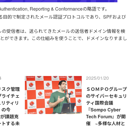
Authentication, Reporting & Conformanceの略語です。
る目的で制定されたメール認証プロトコルであり、SPFおよび
。
ールの受信者は、送られてきたメールの送信者ドメイン情報を検
とができます。この仕組みを使うことで、ドメインなりすまし
4
2025/01/20
リスク管理
ＳＯＭＰＯグループ
プライチェ
のサイバーセキュリ
ュリティリ
ティ国際会議
』の今
『Sompo Cyber
～AIが課題克
Tech Forum』が開
ートする未
催 ~多様な人材と