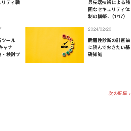
ュリティ戦
最先端技術による強
)
固なセキュリティ体
制の構築~（1/17）
7
2024/02/20
断ツール
脆弱性診断の計画前
キャナ
に読んでおきたい基
較・検討プ
礎知識
次の記事 >