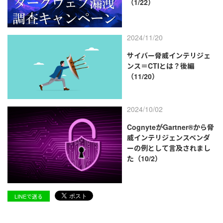
（1/22）
2024/11/20
サイバー脅威インテリジェ
ンス＝CTIとは？後編
（11/20）
2024/10/02
CognyteがGartner®から脅
威インテリジェンスベンダ
ーの例として言及されまし
た（10/2）
LINEで送る