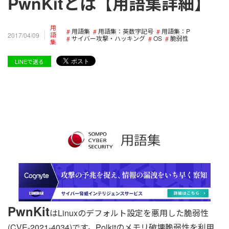
PwnKitとは【用語集詳細】
用
用語集
用語集：英数字記号
用語集：P
語
2017/04/09
サイバー攻撃・ハッキング
OS
脆弱性
集
LINEで送る
PwnKit
はLinuxのデフォルト設定を悪用した脆弱性
(CVE-2021-4034)です。Polkitのメモリ破壊脆弱性を利用