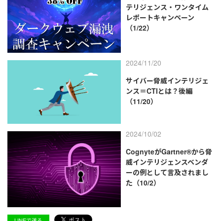
テリジェンス・ワンタイム
レポートキャンペーン
（1/22）
2024/11/20
サイバー脅威インテリジェ
ンス＝CTIとは？後編
（11/20）
2024/10/02
CognyteがGartner®から脅
威インテリジェンスベンダ
ーの例として言及されまし
た（10/2）
LINEで送る