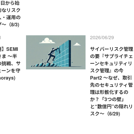
～明日から始
的なリスク
入・運用の
～（8/3)
1
2026/06/29
】SEMI
サイバーリスク管理
ま ～半
の要『サプライチェ
の挑戦、サ
ーンセキュリティリ
ェーンを守
スク管理』の今
rays)
Part2 ～なぜ、取引
先のセキュリティ管
理は形骸化するの
か？「3つの壁」
と“数億円”の隠れリ
スク～（6/29)