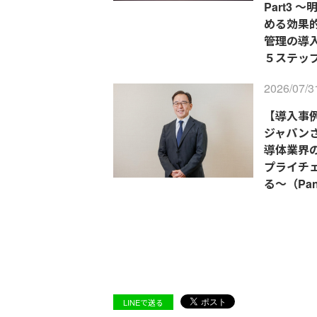
Part3 
める効果
管理の導
５ステップ
2026/07/3
【導入事例
ジャパンさ
導体業界
プライチ
る～（Pano
LINEで送る