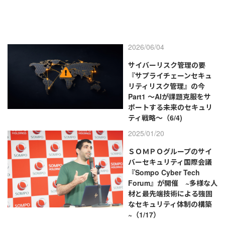
2026/06/04
サイバーリスク管理の要
『サプライチェーンセキュ
リティリスク管理』の今
Part1 ～AIが課題克服をサ
ポートする未来のセキュリ
ティ戦略～（6/4)
2025/01/20
ＳＯＭＰＯグループのサイ
バーセキュリティ国際会議
『Sompo Cyber Tech
Forum』が開催 ~多様な人
材と最先端技術による強固
なセキュリティ体制の構築
~（1/17）