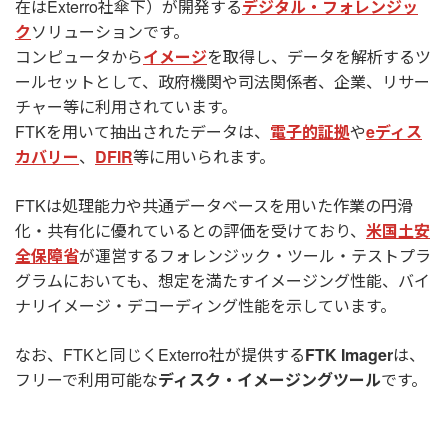
在はExterro社傘下）が開発する
デジタル・フォレンジッ
ク
ソリューションです。
コンピュータから
イメージ
を取得し、データを解析するツ
ールセットとして、政府機関や司法関係者、企業、リサー
チャー等に利用されています。
FTKを用いて抽出されたデータは、
電子的証拠
や
eディス
カバリー
、
DFIR
等に用いられます。
FTKは処理能力や共通データベースを用いた作業の円滑
化・共有化に優れているとの評価を受けており、
米国土安
全保障省
が運営するフォレンジック・ツール・テストプラ
グラムにおいても、想定を満たすイメージング性能、バイ
ナリイメージ・デコーディング性能を示しています。
なお、FTKと同じくExterro社が提供する
FTK Imager
は、
フリーで利用可能な
ディスク・イメージングツール
です。