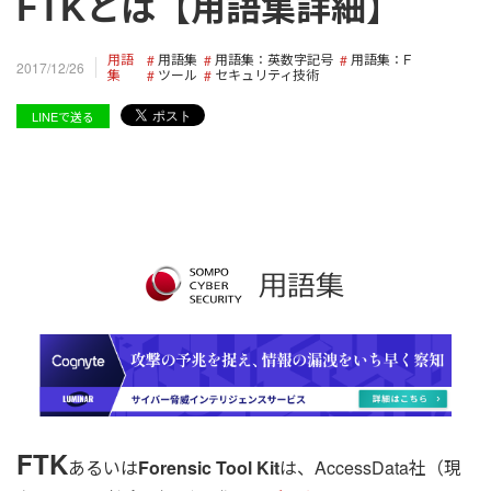
FTKとは【用語集詳細】
用語
用語集
用語集：英数字記号
用語集：F
2017/12/26
集
ツール
セキュリティ技術
LINEで送る
FTK
あるいは
Forensic Tool Kit
は、AccessData社（現