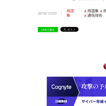
用語
用語集
2016/10/20
集
通信技術
LINEで送る