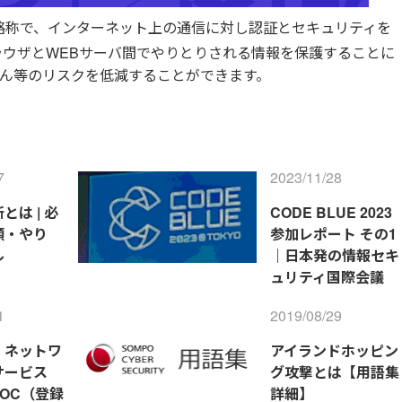
略称で、インターネット上の通信に対し認証とセキュリティを
ラウザとWEBサーバ間でやりとりされる情報を保護することに
ざん等のリスクを低減することができます。
7
2023/11/28
とは | 必
CODE BLUE 2023
類・やり
参加レポート その1
ル
｜日本発の情報セキ
ュリティ国際会議
1
2019/08/29
】ネットワ
アイランドホッピン
サービス
グ攻撃とは【用語集
SOC（登録
詳細】