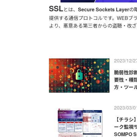
SSL
とは、
Secure Sockets Layer
の
提供する通信プロトコルです。WEBブ
より、悪意ある第三者からの盗聴・改
2023/12/2
脆弱性診断
要性・種
方・ツー
2023/03/0
【チラシ
ーク監視
SOMPO 