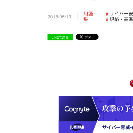
用語
サイバー
2018/05/19
集
規格・基
LINEで送る