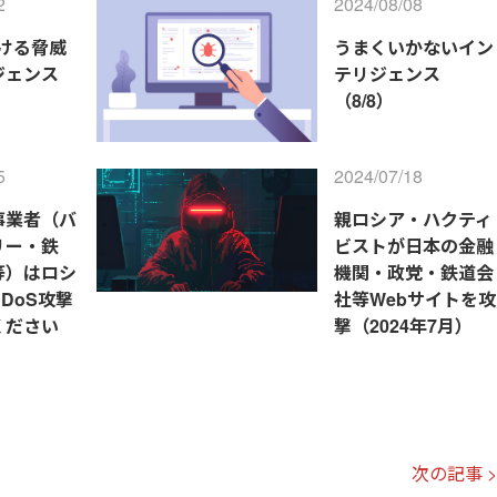
2
2024/08/08
おける脅威
うまくいかないイン
ジェンス
テリジェンス
（8/8）
5
2024/07/18
事業者（バ
親ロシア・ハクティ
リー・鉄
ビストが日本の金融
等）はロシ
機関・政党・鉄道会
DoS攻撃
社等Webサイトを攻
ください
撃（2024年7月）
次の記事 >