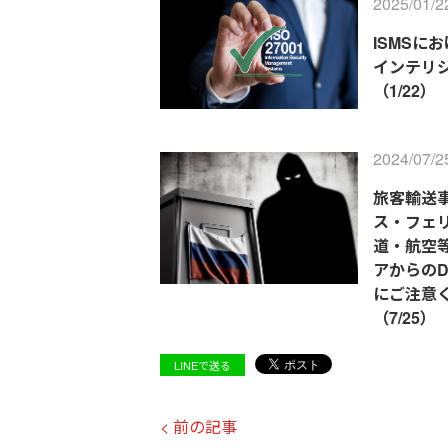
2025/01/2
ISMSに
インテリ
（1/22）
2024/07/2
旅客輸送
ス・フェ
道・航空
アからのD
にご注意
（7/25）
LINEで送る
< 前の記事