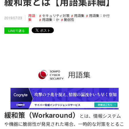
緩和策とは【用語集詳細】
用語
セキュリティ対策
用語集
用語集：か行
2019/07/23
集
用語集：か
脆弱性
LINEで送る
緩和策（Workaround）
とは、情報システム
や機器に脆弱性が発見された場合、一時的な対策をとるこ