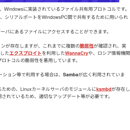
、Windowsに実装されているファイル共有用プロトコルです。
シリアルポートをWindowsPC間で共有するために用いられ
サーバにあるファイルにアクセスすることができます。
ョンが存在しますが、これまでに複数の
脆弱性
が確認され、実
出した
エクスプロイト
を利用した
WannaCry
や、ロシア情報機関
SMBプロトコルの脆弱性を悪用しています。
ビューション等で利用する場合は、
Samba
が広く利用されていま
ための、Linuxカーネルサーバのモジュールに
ksmbd
が存在し
公開されているため、適切なアップデート等が必要です。