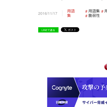
用語
用語集
2016/11/17
集
脆弱性
LINEで送る