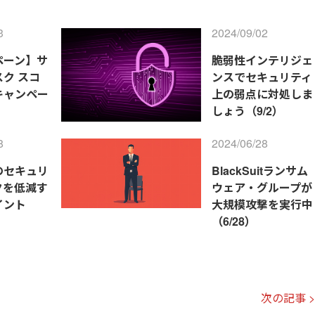
3
2024/09/02
ペーン】サ
脆弱性インテリジェ
ク スコ
ンスでセキュリティ
キャンペー
上の弱点に対処しま
）
しょう（9/2）
8
2024/06/28
のセキュリ
BlackSuitランサム
クを低減す
ウェア・グループが
イント
大規模攻撃を実行中
（6/28）
次の記事 >