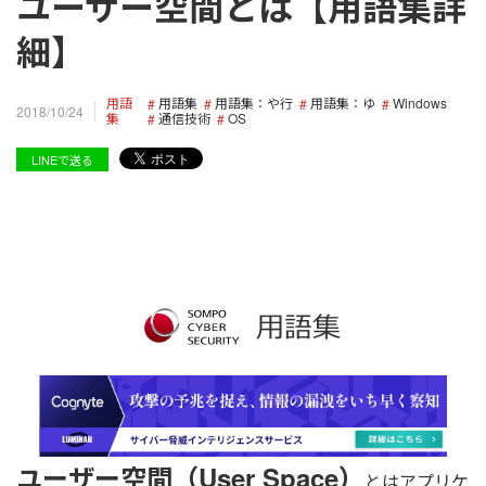
ユーザー空間とは【用語集詳
細】
用語
用語集
用語集：や行
用語集：ゆ
Windows
2018/10/24
集
通信技術
OS
LINEで送る
ユーザー空間（User Space）
とはアプリケ