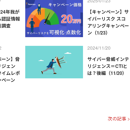
7
2025/01/23
024年我が
【キャンペーン】サ
る認証情報
イバーリスク スコ
態調査
アリングキャンペー
ン（1/23）
2
2024/11/20
ペーン】脅
サイバー脅威インテ
リジェン
リジェンス＝CTIと
タイムレポ
は？後編（11/20）
ンペーン
次の記事 >