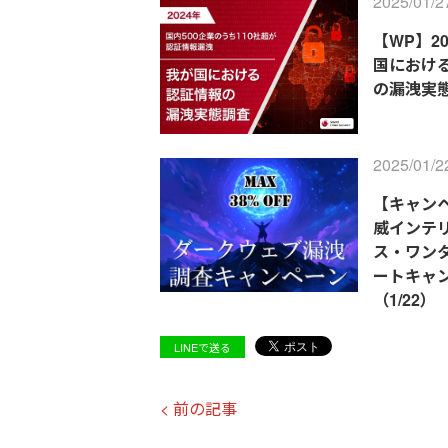
2025/01/2
【WP】2
国におけ
の漏洩実
2025/01/2
【キャン
威インテ
ス・ワン
ートキャ
（1/22）
LINEで送る
< 前の記事