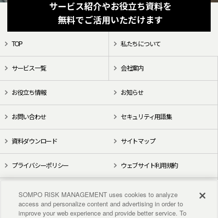
サービス紹介やお役立ち資料を
無料でご活用いただけます
TOP
私たちについて
サービス一覧
会社案内
お役立ち情報
お知らせ
お問い合わせ
セキュリティ用語集
資料ダウンロード
サイトマップ
プライバシーポリシー
ウェブサイト利用規約
X（旧Twitter）
YouTube
SOMPO RISK MANAGEMENT uses cookies to analyze
access and personalize content and advertising in order to
improve your web experience and provide better service. To