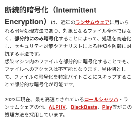
断続的暗号化（Intermittent
Encryption）
は、近年の
ランサムウェア
に用いら
れる暗号処理方法であり、対象となるファイル全体ではな
く、
部分的にのみ暗号化
することによって、処理を高速化
し、セキュリティ対策やアナリストによる検知や防御に対
抗する手法です。
感染マシン内のファイルを部分的に暗号化することでも、
ファイルへのアクセスは不可能となります。具体例とし
て、ファイルの暗号化を特定バイトごとにスキップするこ
とで部分的な暗号化が可能です。
2023年現在、最も高速とされている
ロールシャッハ
・ラ
ンサムウェアの他、
ALPHV
、
BlackBasta
、
Play
等がこの
処理方法を採用しています。