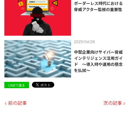
ボーダーレス時代における
脅威アクター監視の重要性
2025/04/28
中堅企業向けサイバー脅威
インテリジェンス活用ガイ
ド ～導入時や運用の懸念
を払拭～
LINEで送る
< 前の記事
次の記事 >