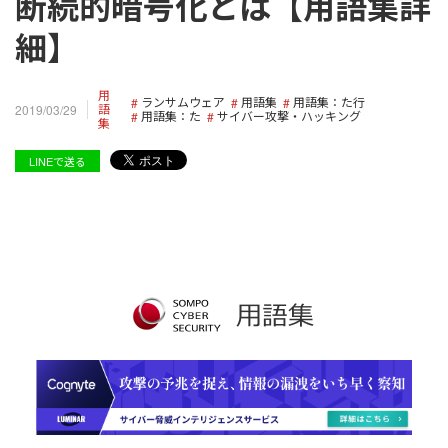
断続的暗号化とは【用語集詳
細】
用
ランサムウェア
用語集
用語集：た行
語
2019/03/29
用語集：た
サイバー攻撃・ハッキング
集
LINEで送る