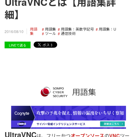
UltraVNCとは【用語集詳
細】
用語
用語集
用語集：英数字記号
用語集：U
2016/08/10
集
ツール
通信技術
LINEで送る
UltraVNC
は、フリーかつ
オープンソース
の
VNC
ツー