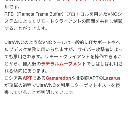
ルです。
RFB（Remote Frame Buffer）プロトコルを用いたVNCシ
ステムによってリモートクライアントの画面を共有し制御
することができます。
UltraVNCのようなVNCツールは一般的にITサポートやヘ
ルプデスク業務に用いられますが、サイバー攻撃者によっ
ても悪用されます。リモートクライアントを操作できるこ
とから、侵入後の
ラテラルムーブメント
でしばしば利用さ
れる傾向にあります。
ロシア系
APT
である
Gamaredon
や北朝鮮APTの
Lazarus
が攻撃の過程でUltraVNCを利用しターゲットホストを侵
害していることが判明しています。