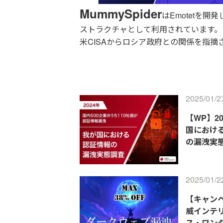
MummySpider
はEmotetを開
ストラクチャとして利用されています。
米CISAからロシア政府との関係を指摘
2025/01/2
【WP】2
国におけ
の漏洩実
2025/01/2
【キャン
威インテ
ス・ワン