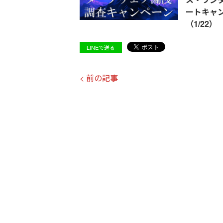
ートキャ
（1/22）
LINEで送る
< 前の記事