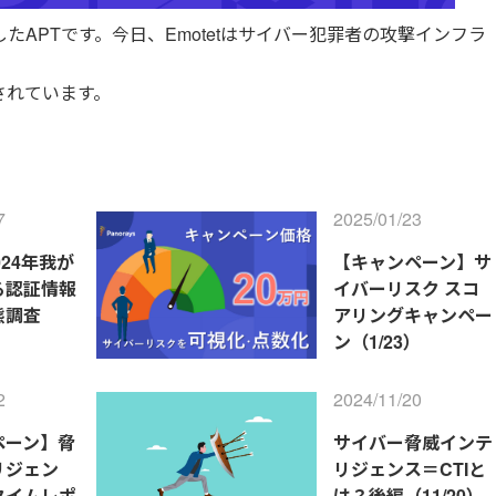
発したAPTです。今日、Emotetはサイバー犯罪者の攻撃インフラ
されています。
7
2025/01/23
024年我が
【キャンペーン】サ
る認証情報
イバーリスク スコ
態調査
アリングキャンペー
ン（1/23）
2
2024/11/20
ペーン】脅
サイバー脅威インテ
リジェン
リジェンス＝CTIと
タイムレポ
は？後編（11/20）