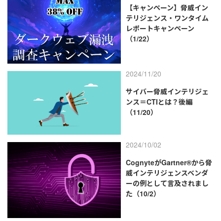
【キャンペーン】脅威イン
テリジェンス・ワンタイム
レポートキャンペーン
（1/22）
2024/11/20
サイバー脅威インテリジェ
ンス＝CTIとは？後編
（11/20）
2024/10/02
CognyteがGartner®から脅
威インテリジェンスベンダ
ーの例として言及されまし
た（10/2）