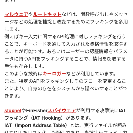
マルウェア
や
ルートキット
などは、関数呼び出しやメッセ
ージなどの処理を捕捉し改変するためにフッキングを多用
します。
例えばキー入力に関するAPI処理に対しフッキングを行う
ことで、キーボードを通じて入力された資格情報を取得す
ることが可能です。あるいはユーザーの認証情報をパラメ
ータに持つAPIをフッキングすることで、情報を窃取する
手法も存在します。
このような技術は
キーロガー
などが利用しています。
また、特定のAPIをフッキングしそのフローを変更するこ
とにより、自身の存在をシステムから隠ぺいすることがで
きます。
stuxnet
や
FinFisher
スパイウェア
が利用する攻撃法に
IAT
フッキング（IAT Hooking）
があります。
IAT（Import Address Table）
とは、実行ファイルが読み
込むDLLをリスト化した配列であり、当該実行ファイル内