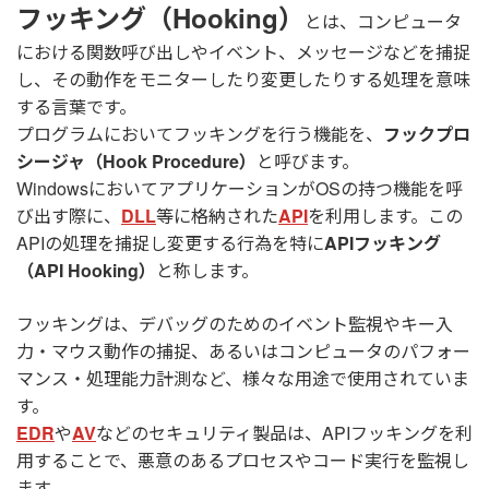
フッキング（Hooking）
とは、コンピュータ
における関数呼び出しやイベント、メッセージなどを捕捉
し、その動作をモニターしたり変更したりする処理を意味
する言葉です。
プログラムにおいてフッキングを行う機能を、
フックプロ
シージャ（Hook Procedure）
と呼びます。
WindowsにおいてアプリケーションがOSの持つ機能を呼
び出す際に、
DLL
等に格納された
API
を利用します。この
APIの処理を捕捉し変更する行為を特に
APIフッキング
（API Hooking）
と称します。
フッキングは、デバッグのためのイベント監視やキー入
力・マウス動作の捕捉、あるいはコンピュータのパフォー
マンス・処理能力計測など、様々な用途で使用されていま
す。
EDR
や
AV
などのセキュリティ製品は、APIフッキングを利
用することで、悪意のあるプロセスやコード実行を監視し
ます。