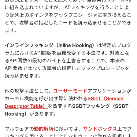
に組み込まれていますが、IATフッキングを行うことによ
り配列上のポインタをフックプロシージャに置き換えるこ
とで、攻撃者の指定したコードを読み込ませることができ
ます。
インラインフッキング（Inline Hooking）
は特定のプログ
ラムにおけるAPI関数を直接改変する手法です。対象とな
るAPI関数の最初のバイトを上書きすることで、本来の
API関数ではなく攻撃者の指定したフックプロシージャを
読み込ませます。
他の攻撃手法として、
ユーザーモード
アプリケーションが
カーネル機能を呼び出す際に使われる
SSDT（Service
Descriptor Table）
を改変する
SSDTフッキング（SSDT
Hooking）
があります。
マルウェアの
動的解析
においては、
サンドボックス
上でフ
ッキングを用いることによりマルウェアの動作を監視しま