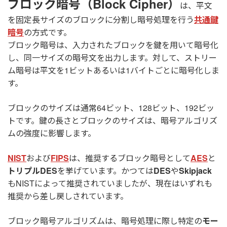
ブロック暗号（Block Cipher）
は、平文
を固定長サイズのブロックに分割し暗号処理を行う
共通鍵
暗号
の方式です。
ブロック暗号は、入力されたブロックを鍵を用いて暗号化
し、同一サイズの暗号文を出力します。対して、ストリー
ム暗号は平文を1ビットあるいは1バイトごとに暗号化しま
す。
ブロックのサイズは通常64ビット、128ビット、192ビッ
トです。鍵の長さとブロックのサイズは、暗号アルゴリズ
ムの強度に影響します。
NIST
および
FIPS
は、推奨するブロック暗号として
AES
と
トリプルDES
を挙げています。かつては
DES
や
Skipjack
もNISTによって推奨されていましたが、現在はいずれも
推奨から差し戻しされています。
ブロック暗号アルゴリズムは、暗号処理に際し特定の
モー