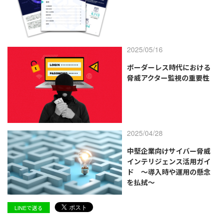
2025/05/16
ボーダーレス時代における
脅威アクター監視の重要性
2025/04/28
中堅企業向けサイバー脅威
インテリジェンス活用ガイ
ド ～導入時や運用の懸念
を払拭～
LINEで送る