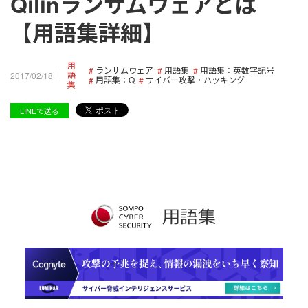
Qilinランサムウェアとは
【用語集詳細】
用
ランサムウェア
用語集
用語集：英数字記号
語
2017/02/18
用語集：Q
サイバー攻撃・ハッキング
集
LINEで送る