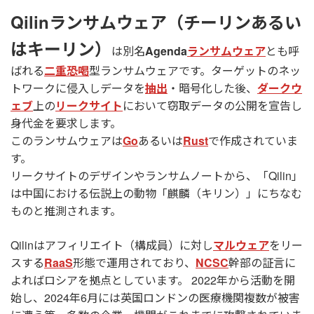
Qilinランサムウェア（チーリンあるい
はキーリン）
は別名
Agenda
ランサムウェア
とも呼
ばれる
二重恐喝
型ランサムウェアです。ターゲットのネッ
トワークに侵入しデータを
抽出
・暗号化した後、
ダークウ
ェブ
上の
リークサイト
において窃取データの公開を宣告し
身代金を要求します。
このランサムウェアは
Go
あるいは
Rust
で作成されていま
す。
リークサイトのデザインやランサムノートから、「Qilin」
は中国における伝説上の動物「麒麟（キリン）」にちなむ
ものと推測されます。
Qilinはアフィリエイト（構成員）に対し
マルウェア
をリー
スする
RaaS
形態で運用されており、
NCSC
幹部の証言に
よればロシアを拠点としています。 2022年から活動を開
始し、2024年6月には英国ロンドンの医療機関複数が被害