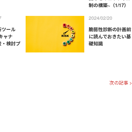
制の構築~（1/17）
7
2024/02/20
断ツール
脆弱性診断の計画前
キャナ
に読んでおきたい基
較・検討プ
礎知識
次の記事 >