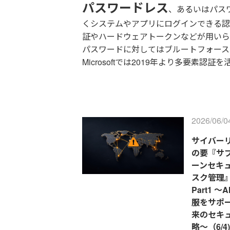
パスワードレス
、あるいはパス
くシステムやアプリにログインできる認
証やハードウェアトークンなどが用いら
パスワードに対してはブルートフォース
Microsoftでは2019年より多要素
2026/06/0
サイバー
の要『サ
ーンセキ
スク管理
Part1 
服をサポ
来のセキ
略～（6/4