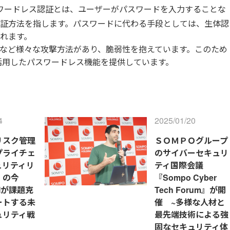
ワードレス認証とは、ユーザーがパスワードを入力することな
証方法を指します。パスワードに代わる手段としては、生体認
れます。
など様々な攻撃方法があり、脆弱性を抱えています。このため
認証を活用したパスワードレス機能を提供しています。
4
2025/01/20
リスク管理
ＳＯＭＰＯグループ
プライチェ
のサイバーセキュリ
ュリティリ
ティ国際会議
』の今
『Sompo Cyber
～AIが課題克
Tech Forum』が開
ートする未
催 ~多様な人材と
ュリティ戦
最先端技術による強
)
固なセキュリティ体