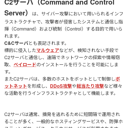
C2サーバ（Command and Control
Server）
は、サイバー攻撃において用いられるインフ
ラストラクチャで、攻撃者が侵害したシステムと通信し指
揮（Command）および統制（Control）する目的で用いら
れます。
C&Cサーバ
とも表記されます。
標的に侵入した
マルウェア
などが、検知されない手段で
C2サーバと通信し、遠隔でネットワークの探索や情報窃
取、
ペイロード
のインストールを行うことを可能にしま
す。
またC2サーバは、多数のホストをボットとして制御し
ボ
ットネット
を形成し、
DDoS攻撃
や
総当たり攻撃
など様々
な活動を行うインフラストラクチャとして機能します。
C2サーバは通常、摘発を逃れるために短間隔で運用され
ることが多く、一般的なホスティングサービスや、防弾ホ