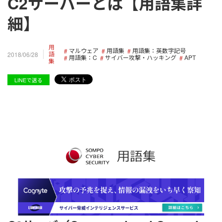
C2サーバーとは【用語集詳
細】
用
マルウェア
用語集
用語集：英数字記号
語
2018/06/28
用語集：C
サイバー攻撃・ハッキング
APT
集
LINEで送る