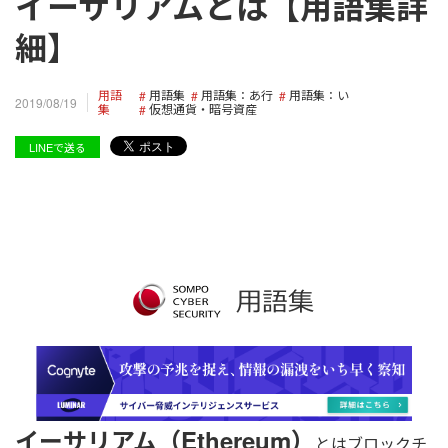
イーサリアムとは【用語集詳
細】
用語
用語集
用語集：あ行
用語集：い
2019/08/19
集
仮想通貨・暗号資産
LINEで送る
イーサリアム（Ethereum）
とはブロックチ