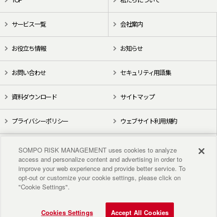
サービス一覧
会社案内
お役立ち情報
お知らせ
お問い合わせ
セキュリティ用語集
資料ダウンロード
サイトマップ
プライバシーポリシー
ウェブサイト利用規約
X（旧Twitter）
YouTube
SOMPO RISK MANAGEMENT uses cookies to analyze
access and personalize content and advertising in order to
improve your web experience and provide better service. To
opt-out or customize your cookie settings, please click on
"Cookie Settings".
Cookies Settings
Accept All Cookies
Copyright © 2018 Sompo Risk Management Inc. All rights reserved.