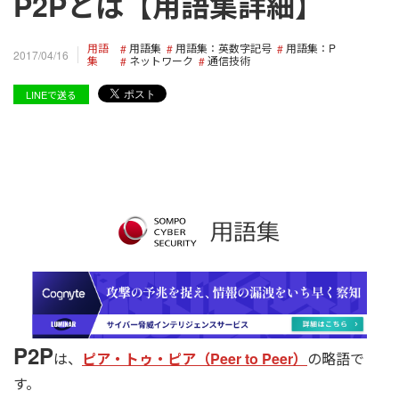
P2Pとは【用語集詳細】
用語
用語集
用語集：英数字記号
用語集：P
2017/04/16
集
ネットワーク
通信技術
LINEで送る
P2P
は、
ピア・トゥ・ピア（Peer to Peer）
の略語で
す。