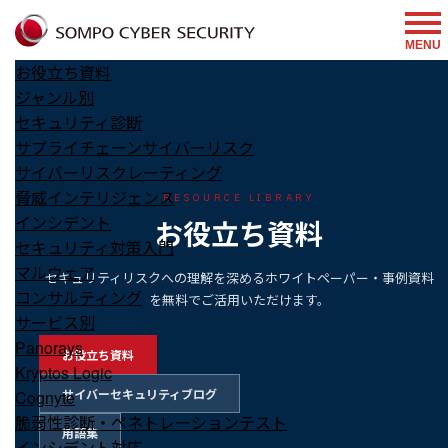
MENU
お役立ち資料
ジャンル別
セキュリティ診断
サプライチェーンサイバーリスク
サイバーリスクレーティング
脅威インテリジェンス
RESOURCE LIBRARY
インシデント
お役立ち資料
セキュリティ対策入門
マルウェア
セキュリティリスクへの理解を深めるホワイトペーパー・事例資料
コンサルティング
を無料でご活用いただけます。
サービス別
Panorays
お役立ち資料
Kryptos Logic
サイバーセキュリティブログ
Cognyte
脆弱性診断・ペネトレーションテスト
用語集
インシデント対応