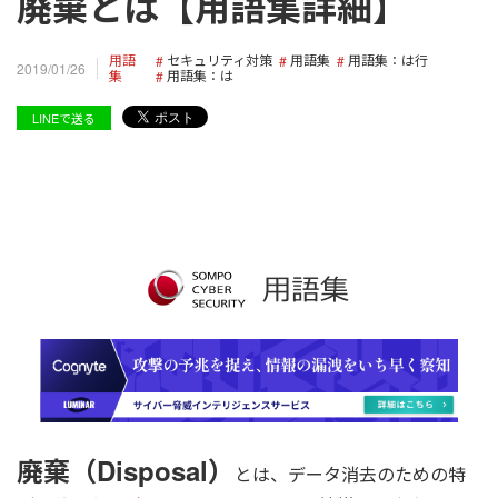
廃棄とは【用語集詳細】
用語
セキュリティ対策
用語集
用語集：は行
2019/01/26
集
用語集：は
LINEで送る
廃棄（Disposal）
とは、データ消去のための特