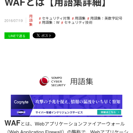
WAFとは【用語集詳細】
用
セキュリティ対策
用語集
用語集：英数字記号
語
2016/07/19
用語集：W
セキュリティ技術
集
LINEで送る
WAF
とは、Webアプリケーションファイアーウォール
（Web Application Firewall）の略称で、Webアプリケーシ