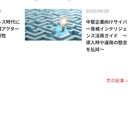
6
2025/04/28
レス時代に
中堅企業向けサイバ
威アクター
ー脅威インテリジェ
要性
ンス活用ガイド ～
導入時や運用の懸念
を払拭～
次の記事 >