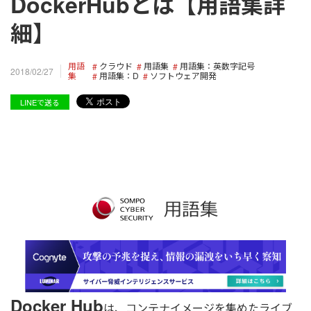
DockerHubとは【用語集詳
細】
用語
クラウド
用語集
用語集：英数字記号
2018/02/27
集
用語集：D
ソフトウェア開発
LINEで送る
Docker Hub
は、コンテナイメージを集めたライブ