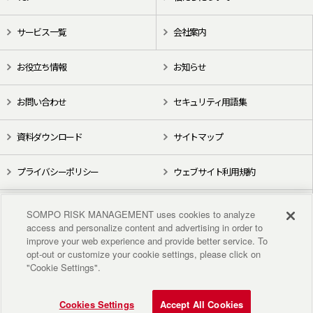
サービス一覧
会社案内
お役立ち情報
お知らせ
お問い合わせ
セキュリティ用語集
資料ダウンロード
サイトマップ
プライバシーポリシー
ウェブサイト利用規約
X（旧Twitter）
YouTube
SOMPO RISK MANAGEMENT uses cookies to analyze
access and personalize content and advertising in order to
improve your web experience and provide better service. To
opt-out or customize your cookie settings, please click on
"Cookie Settings".
Cookies Settings
Accept All Cookies
Copyright © 2018 Sompo Risk Management Inc. All rights reserved.