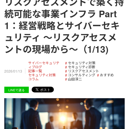
リスクアセスメントで築く持
続可能な事業インフラ Part
1：経営戦略とサイバーセキ
ュリティ ～リスクアセスメ
ントの現場から～（1/13)
サイバーセキュリテ
セキュリティ対策
ィブログ
セキュリティ診断
記事一覧
リスクアセスメント
2026/01/13
セキュリティ対策
コンサルティング
おすすめ
コラム
山田淳二
LINEで送る