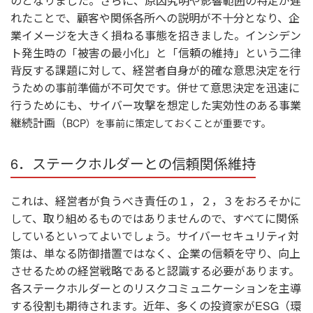
のとなりました。さらに、原因究明や影響範囲の特定が遅
れたことで、顧客や関係各所への説明が不十分となり、企
業イメージを大きく損ねる事態を招きました。インシデン
ト発生時の「被害の最小化」と「信頼の維持」という二律
背反する課題に対して、経営者自身が的確な意思決定を行
うための事前準備が不可欠です。併せて意思決定を迅速に
行うためにも、サイバー攻撃を想定した実効性のある事業
継続計画（
BCP
）を事前に策定しておくことが重要です。
6．ステークホルダーとの信頼関係維持
これは、経営者が負うべき責任の１，２，３をおろそかに
して、取り組めるものではありませんので、すべてに関係
しているといってよいでしょう。サイバーセキュリティ対
策は、単なる防御措置ではなく、企業の信頼を守り、向上
させるための経営戦略であると認識する必要があります。
各ステークホルダーとのリスクコミュニケーションを主導
する役割も期待されます。近年、多くの投資家がESG（環