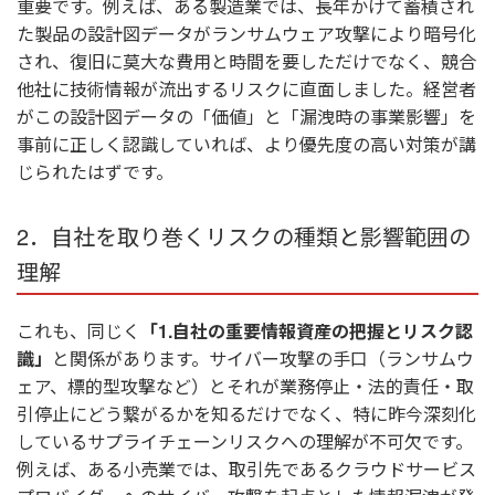
重要です。例えば、ある製造業では、長年かけて蓄積され
た製品の設計図データがランサムウェア攻撃により暗号化
され、復旧に莫大な費用と時間を要しただけでなく、競合
他社に技術情報が流出するリスクに直面しました。経営者
がこの設計図データの「価値」と「漏洩時の事業影響」を
事前に正しく認識していれば、より優先度の高い対策が講
じられたはずです。
2．自社を取り巻くリスクの種類と影響範囲の
理解
これも、同じく
「1.自社の重要情報資産の把握とリスク認
識」
と関係があります。サイバー攻撃の手口（ランサムウ
ェア、標的型攻撃など）とそれが業務停止・法的責任・取
引停止にどう繋がるかを知るだけでなく、特に昨今深刻化
しているサプライチェーンリスクへの理解が不可欠です。
例えば、ある小売業では、取引先であるクラウドサービス