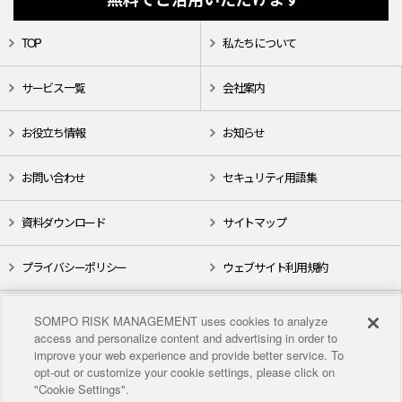
TOP
私たちについて
サービス一覧
会社案内
お役立ち情報
お知らせ
お問い合わせ
セキュリティ用語集
資料ダウンロード
サイトマップ
プライバシーポリシー
ウェブサイト利用規約
X（旧Twitter）
YouTube
SOMPO RISK MANAGEMENT uses cookies to analyze
access and personalize content and advertising in order to
improve your web experience and provide better service. To
opt-out or customize your cookie settings, please click on
"Cookie Settings".