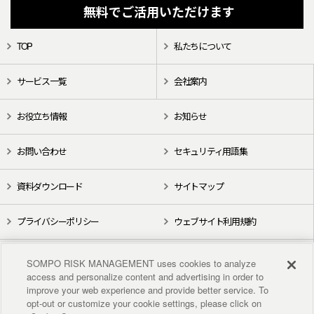
無料でご活用いただけます
TOP
私たちについて
サービス一覧
会社案内
お役立ち情報
お知らせ
お問い合わせ
セキュリティ用語集
資料ダウンロード
サイトマップ
プライバシーポリシー
ウェブサイト利用規約
X（旧Twitter）
YouTube
SOMPO RISK MANAGEMENT uses cookies to analyze
access and personalize content and advertising in order to
improve your web experience and provide better service. To
opt-out or customize your cookie settings, please click on