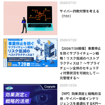
2026/07/31
サイバー詐欺対策を考える
（7/31）
2026/07/02
【2026/7/28開催】事業停止
を防ぐサプライチェーン戦
略！リスク低減のベストプ
ラクティスは？ ～サプライ
チェーン全体のセキュリテ
ィ対策状況を可視化して一
元管理する～
2025/12/24
【WP】効果測定と戦略的活
用 ~サイバー脅威インテリ
ジェンスを最適化するKPI～