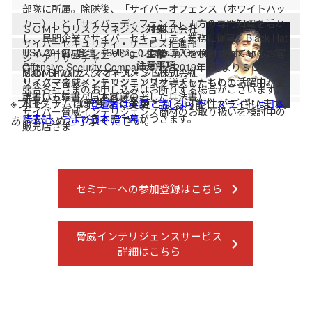
部隊に所属。除隊後、「サイバーオフェンス（ホワイトハッ
カー）」と「サイバーディフェンス」両方の専門知識を活か
ＳＯＭＰＯリスクマネジメント株式会社
対象
し、民間企業でサイバーセキュリティ業務に従事。Black Hat
サイバーセキュリティ・サービス推進部
USA 2019に登壇（Selling 0-Days to Governments and
サイバー脅威インテリジェンスの導入を検討されているお客
主催
シニアリサーチャー
注意事項
Offensive Security Companies）。2019年5月よりＳＯＭＰＯ
さま
Maor Shwartz（マオール・シュワルツ）
ＳＯＭＰＯリスクマネジメント株式会社
リスクマネジメントでシニアリサーチャーとして活躍中。愛
サイバー脅威インテリジェンスを導入したものの、活用が上
競合各社さまのお申し込みはお断りする場合がございます。
読書は五輪書（宮本武蔵の著した兵法書）。
手くいっていないお客さま
※プログラムは予告なく変更となる可能性がございます。
本セミナーでは
登壇者は英語で話しますが、スライドは日本
サイバー脅威インテリジェンス商材のお取り扱いを検討中の
語表記、および日本語字幕
がつきます。
あらかじめご了承ください。
販売店さま
セミナーへの参加登録はこちら
脅威インテリジェンスサービス
詳細はこちら