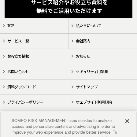
サービス紹介やお役立ち資料を
無料でご活用いただけます
TOP
私たちについて
サービス一覧
会社案内
お役立ち情報
お知らせ
お問い合わせ
セキュリティ用語集
資料ダウンロード
サイトマップ
プライバシーポリシー
ウェブサイト利用規約
X（旧Twitter）
YouTube
SOMPO RISK MANAGEMENT uses cookies to analyze
access and personalize content and advertising in order to
improve your web experience and provide better service. To