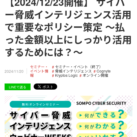
【2024/12/23開催】 サイバ
ー脅威インテリジェンス活用
で重要なポリシー策定 ～払
った金額以上にしっかり活用
するためには？～
セミナー・
セミナー・イベント（終了）
イベント情
脅威インテリジェンス
Cognyte
2024/11/20
報
Kryptos Logic
オンライン開催
LINEで送る