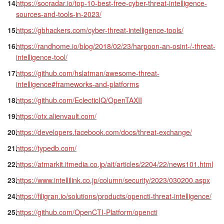
https://socradar.io/top-10-best-free-cyber-threat-intelligence-
sources-and-tools-in-2023/
https://gbhackers.com/cyber-threat-intelligence-tools/
https://randhome.io/blog/2018/02/23/harpoon-an-osint-/-threat-
intelligence-tool/
https://github.com/hslatman/awesome-threat-
intelligence#frameworks-and-platforms
https://github.com/EclecticIQ/OpenTAXII
https://otx.alienvault.com/
https://developers.facebook.com/docs/threat-exchange/
https://typedb.com/
https://atmarkit.itmedia.co.jp/ait/articles/2204/22/news101.html
https://www.intellilink.co.jp/column/security/2023/030200.aspx
https://filigran.io/solutions/products/opencti-threat-intelligence/
https://github.com/OpenCTI-Platform/opencti