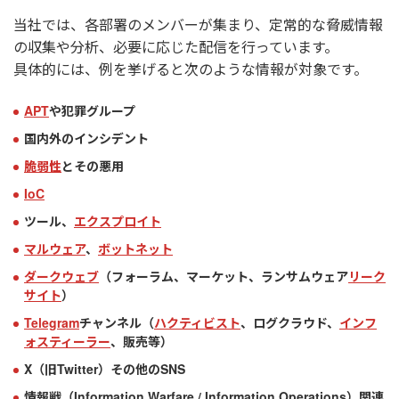
当社では、各部署のメンバーが集まり、定常的な脅威情報
の収集や分析、必要に応じた配信を行っています。
具体的には、例を挙げると次のような情報が対象です。
APT
や犯罪グループ
国内外のインシデント
脆弱性
とその悪用
IoC
ツール、
エクスプロイト
マルウェア
、
ボットネット
ダークウェブ
（フォーラム、マーケット、ランサムウェア
リーク
サイト
）
Telegram
チャンネル（
ハクティビスト
、ログクラウド、
インフ
ォスティーラー
、販売等）
X（旧Twitter）その他のSNS
情報戦（Information Warfare / Information Operations）関連