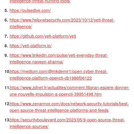
intelligence-threat-hunting-tools/
https://pulsedive.com/
https://www.helpnetsecurity.com/2023/10/12/yeti-threat-
intelligence/
https://github.com/yeti-platform/yeti
https://yeti-platform.io/
https://www.linkedin.com/pulse/yeti-everyday-threat-
intelligence-naveen-sharma/
https://medium.com/@mkdemir1/open-cyber-threat-
intelligence-platform-opencti-cb1986f06122
https://www.zdnet.fr/actualites/comment-filigran-espere-donner-
une-nouvelle-impulsion-a-opencti-39951498.htm
https://www.zenarmor.com/docs/network-security-tutorials/best-
open-source-threat-intelligence-platforms-and-feeds
https://securityboulevard.com/2023/05/9-open-source-threat-
intelligence-sources/