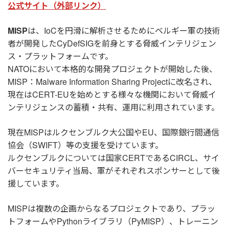
公式サイト（外部リンク）
MISP
は、IoCを円滑に解析させるためにベルギー軍の技術
者が開発したCyDefSIGを前身とする脅威インテリジェン
ス・プラットフォームです。
NATOにおいて本格的な開発プロジェクトが開始した後、
MISP：Malware Information Sharing Projectに改名され、
現在はCERT-EUを始めとする様々な機関において脅威イ
ンテリジェンスの蓄積・共有、運用に利用されています。
現在MISPはルクセンブルク大公国やEU、国際銀行間通信
協会（SWIFT）等の支援を受けています。
ルクセンブルクについては国家CERTであるCIRCL、サイ
バーセキュリティ当局、軍がそれぞれスポンサーとして後
援しています。
MISPは複数の企画からなるプロジェクトであり、プラッ
トフォームやPythonライブラリ（PyMISP）、トレーニン