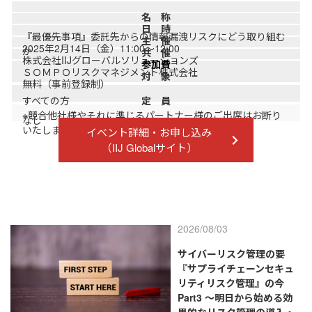
名 称
日 時
『最優先事項』委託先からの情報漏洩リスクにどう取り組む
主 催
2025年2月14日（金）11:00～12:00
か
共 催
株式会社IIJグローバルソリューションズ
参加費
ＳＯＭＰＯリスクマネジメント株式会社
対 象
無料（事前登録制）
すべての方
定 員
※競合他社様やそれに準じるパートナー様のご出席はお断り
なし
いたします。
イベント詳細・お申し込み
（IIJ Globalサイト）
2026/08/03
サイバーリスク管理の要
『サプライチェーンセキュ
リティリスク管理』の今
Part3 ～明日から始める効
果的なリスク管理の導入・